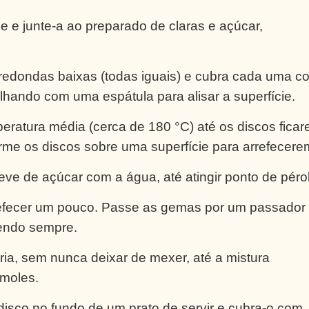
e e junte-a ao preparado de claras e açúcar,
redondas baixas (todas iguais) e cubra cada uma c
ando com uma espátula para alisar a superfície.
eratura média (cerca de 180 °C) até os discos fica
rme os discos sobre uma superfície para arrefecere
ve de açúcar com a água, até atingir ponto de pérol
rrefecer um pouco. Passe as gemas por um passador
xendo sempre.
a, sem nunca deixar de mexer, até a mistura
 moles.
sco no fundo de um prato de servir e cubra-o com