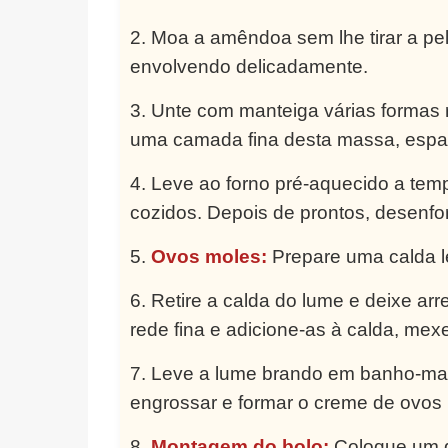
Moa a amêndoa sem lhe tirar a pel
envolvendo delicadamente.
Unte com manteiga várias formas 
uma camada fina desta massa, espalh
Leve ao forno pré-aquecido a temp
cozidos. Depois de prontos, desenfo
Ovos moles:
Prepare uma calda le
Retire a calda do lume e deixe a
rede fina e adicione-as à calda, me
Leve a lume brando em banho-mari
engrossar e formar o creme de ovos
Montagem do bolo:
Coloque um di