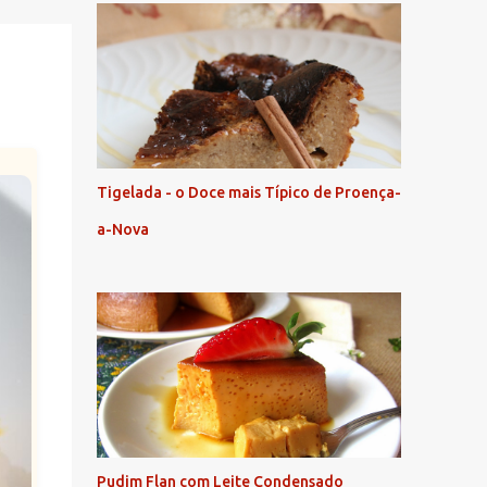
Tigelada - o Doce mais Típico de Proença-
a-Nova
Pudim Flan com Leite Condensado