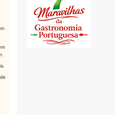
om
rem
m.
a.
 de