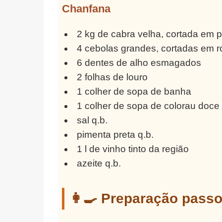
Chanfana
2 kg de cabra velha, cortada em
4 cebolas grandes, cortadas em r
6 dentes de alho esmagados
2 folhas de louro
1 colher de sopa de banha
1 colher de sopa de colorau doce
sal q.b.
pimenta preta q.b.
1 l de vinho tinto da região
azeite q.b.
👩‍🍳 Preparação pass