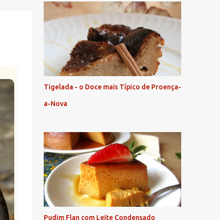
Tigelada - o Doce mais Típico de Proença-
a-Nova
Pudim Flan com Leite Condensado