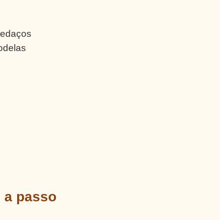
 pedaços
odelas
o a passo