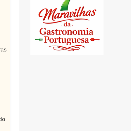
ras
do