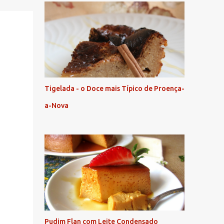
Tigelada - o Doce mais Típico de Proença-
a-Nova
Pudim Flan com Leite Condensado