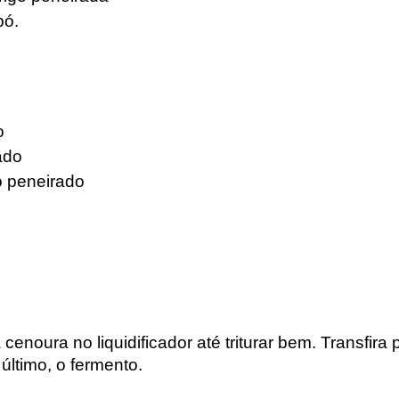
pó.
o
ado
ó peneirado
.
enoura no liquidificador até triturar bem. Transfira p
 último, o fermento.