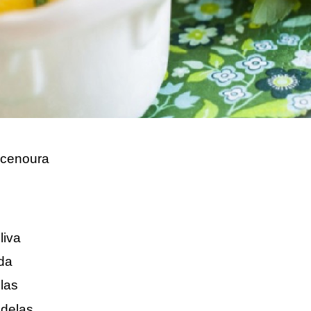
 cenoura
liva
da
las
odelas