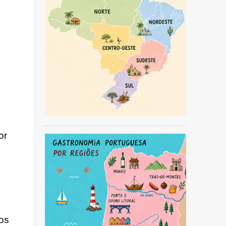
or
nos