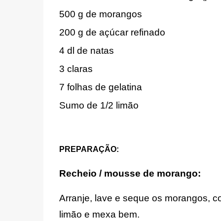
500 g de morangos
200 g de
açúcar refinado
4 dl de natas
3 claras
7 folhas de gelatina
S
umo de 1/2
limão
PREPARAÇÃO:
Recheio / mousse de morango:
Arranje, lave e seque os morangos, co
limão e mexa bem.