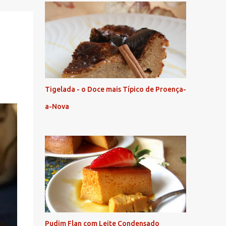
Tigelada - o Doce mais Típico de Proença-
a-Nova
Pudim Flan com Leite Condensado