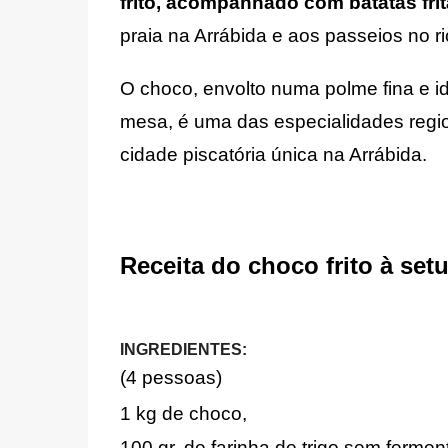
frito, acompanhado com batatas frit
praia na Arrábida e aos passeios no r
O choco, envolto numa polme fina e 
mesa, é uma das especialidades region
cidade piscatória única na Arrábida.
Receita do choco frito à set
INGREDIENTES:
(4 pessoas)
1 kg de choco,
100 gr. de farinha de trigo sem fermen