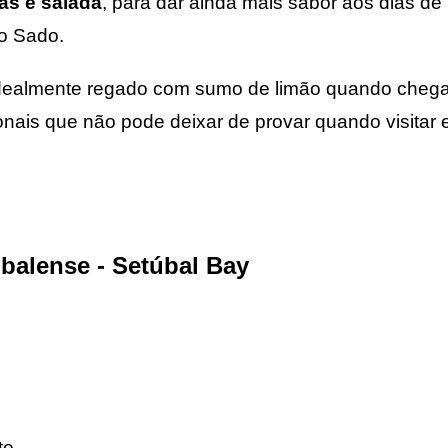
as e salada
, para dar ainda mais sabor aos dias de
io Sado.
idealmente regado com sumo de limão quando chega
ais que não pode deixar de provar quando visitar e
ubalense - Setúbal Bay
to,