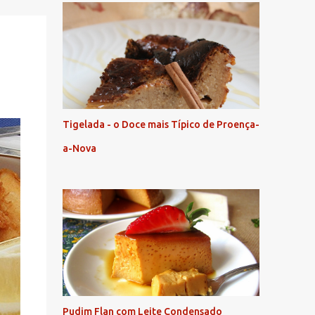
Tigelada - o Doce mais Típico de Proença-
a-Nova
Pudim Flan com Leite Condensado