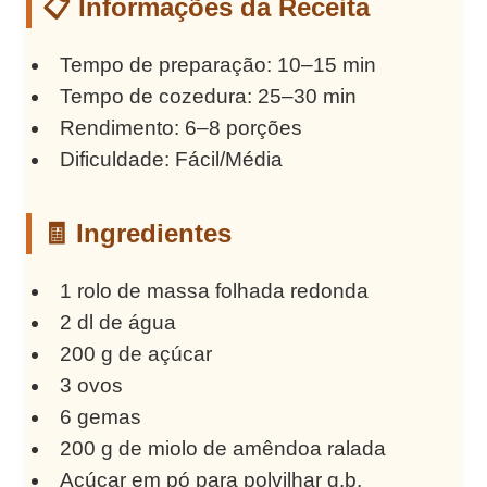
📋 Informações da Receita
Tempo de preparação: 10–15 min
Tempo de cozedura: 25–30 min
Rendimento: 6–8 porções
Dificuldade: Fácil/Média
🧾 Ingredientes
1 rolo de massa folhada redonda
2 dl de água
200 g de açúcar
3 ovos
6 gemas
200 g de miolo de amêndoa ralada
Açúcar em pó para polvilhar q.b.