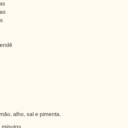
as
ras
as
dendê
ão, alho, sal e pimenta.
 minutos.