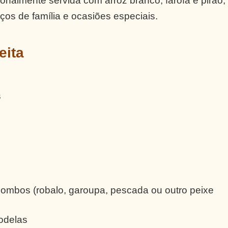
cionalmente servida com arroz branco, farofa e pirão,
os de família e ocasiões especiais.
eita
s
 lombos (robalo, garoupa, pescada ou outro peixe
odelas