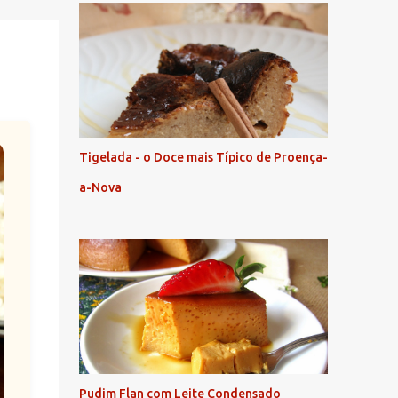
Tigelada - o Doce mais Típico de Proença-
a-Nova
Pudim Flan com Leite Condensado