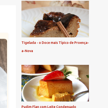
Tigelada - o Doce mais Típico de Proença-
a-Nova
Pudim Flan com Leite Condensado