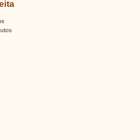
eita
os
nutos