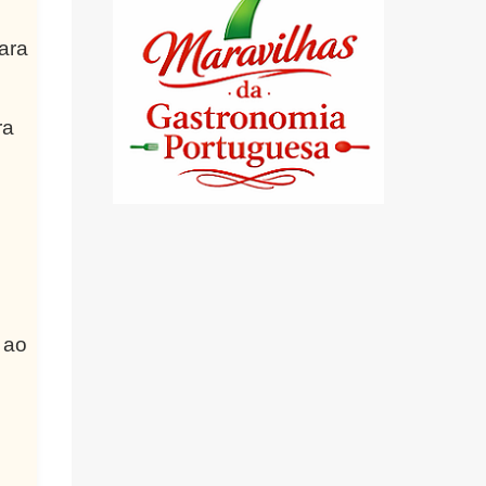
para
ra
 ao