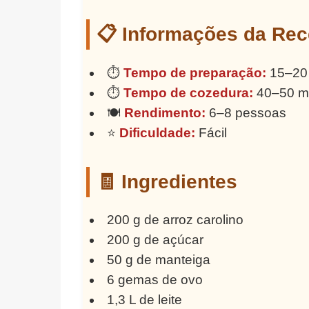
📋 Informações da Rec
⏱️
Tempo de preparação:
15–20 
⏱️
Tempo de cozedura:
40–50 m
🍽️
Rendimento:
6–8 pessoas
⭐
Dificuldade:
Fácil
🧾 Ingredientes
200 g de arroz carolino
200 g de açúcar
50 g de manteiga
6 gemas de ovo
1,3 L de leite