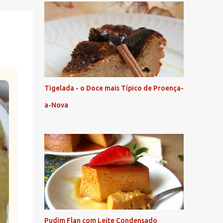
Tigelada - o Doce mais Típico de Proença-
a-Nova
Pudim Flan com Leite Condensado