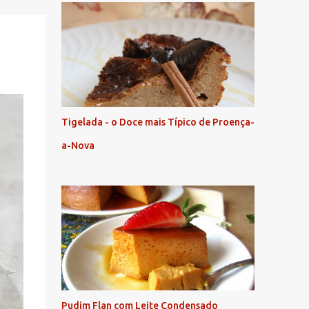
Tigelada - o Doce mais Típico de Proença-
a-Nova
Pudim Flan com Leite Condensado